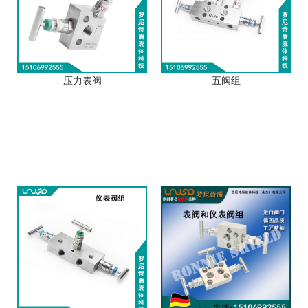
压力表阀
五阀组