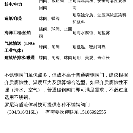
闸阀、截止阀、止
耐高温高压、安全可靠性要求
核电/电力
回阀
高
耐腐蚀介质、适应高浓度染料
造纸/印染
球阀、蝶阀
和浆料
蝶阀、球阀、止回
海洋工程/船舶
耐海水腐蚀、耐盐雾
阀
气体输送（LNG/
球阀、闸阀
耐低温、密封可靠
工业气体）
建筑给排水/暖通
蝶阀、闸阀、球阀
耐用、美观、寿命长
不锈钢阀门虽优点多，但成本高于普通碳钢阀门，建议根据
介质腐蚀性、温度压力及预算综合选型。如果介质腐蚀性不
强（清水、空气），普通碳钢阀门即可满足需求，不必过度
选用不锈钢。
罗尼诗盾流体科技可提供各种不锈钢阀门
（304/316/316L），有需要欢迎联系 15106992555