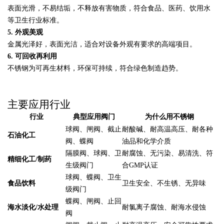
表面光滑，不易结垢，不释放有害物质，符合食品、医药、饮用水
等卫生行业标准。
5. 外观美观
金属光泽好，表面光洁，适合对设备外观有要求的高端项目。
6. 可回收再利用
不锈钢为可再生材料，环保可持续，符合绿色制造趋势。
主要应用行业
行业
典型应用阀门
为什么用不锈钢
球阀、闸阀、截止
耐酸碱、耐高温高压、耐各种
石油化工
阀、蝶阀
油品和化学介质
隔膜阀、球阀、卫
耐腐蚀、无污染、易清洗、符
精细化工/制药
生级阀门
合GMP认证
球阀、蝶阀、卫生
食品饮料
卫生安全、不生锈、无异味
级阀门
蝶阀、闸阀、止回
海水淡化/水处理
耐氯离子腐蚀、耐海水侵蚀
阀